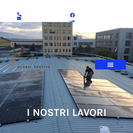
Tel : 085.444771
info@autelcom.it
I NOSTRI LAVORI